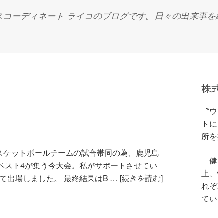
スコーディネート ライコのブログです。日々の出来事を
株
〝ウ
トに
所を
てバスケットボールチームの試合帯同の為、鹿児島
健康
ベスト4が集う今大会。私がサポートさせてい
上、
て出場しました。 最終結果はB …
[続きを読む]
れぞ
てい