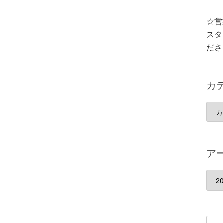
☆営
スタ
ださ
カ
カ
テ
ゴ
リ
ア
ー
ア
ー
カ
イ