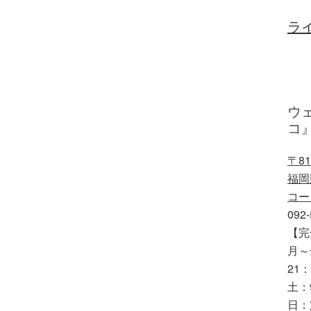
ライ
ウ
コ
〒81
福岡
コー
092-
【完
月～
21：
土：
日：